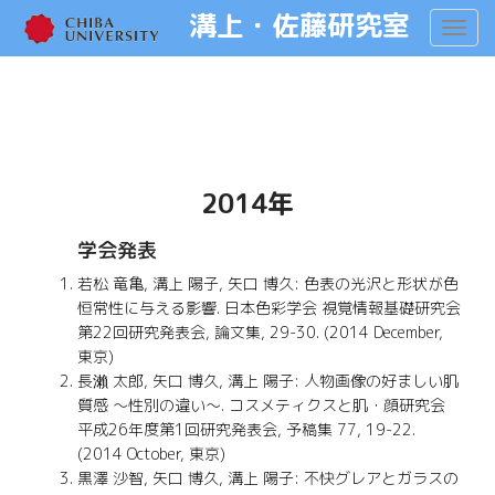
溝上・佐藤研究室
Toggl
navig
2014年
学会発表
若松 竜亀, 溝上 陽子, 矢口 博久: 色表の光沢と形状が色
恒常性に与える影響. 日本色彩学会 視覚情報基礎研究会
第22回研究発表会, 論文集, 29-30. (2014 December,
東京)
長瀨 太郎, 矢口 博久, 溝上 陽子: 人物画像の好ましい肌
質感 ～性別の違い～. コスメティクスと肌・顔研究会
平成26年度第1回研究発表会, 予稿集 77, 19-22.
(2014 October, 東京)
黒澤 沙智, 矢口 博久, 溝上 陽子: 不快グレアとガラスの