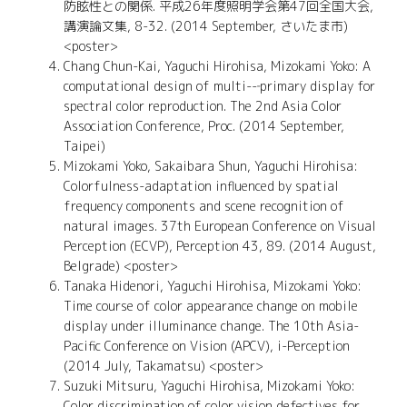
防眩性との関係. 平成26年度照明学会第47回全国大会,
講演論文集, 8-32. (2014 September, さいたま市)
<poster>
Chang Chun-Kai, Yaguchi Hirohisa, Mizokami Yoko: A
computational design of multi--‐primary display for
spectral color reproduction. The 2nd Asia Color
Association Conference, Proc. (2014 September,
Taipei)
Mizokami Yoko, Sakaibara Shun, Yaguchi Hirohisa:
Colorfulness-adaptation influenced by spatial
frequency components and scene recognition of
natural images. 37th European Conference on Visual
Perception (ECVP), Perception 43, 89. (2014 August,
Belgrade) <poster>
Tanaka Hidenori, Yaguchi Hirohisa, Mizokami Yoko:
Time course of color appearance change on mobile
display under illuminance change. The 10th Asia-
Pacific Conference on Vision (APCV), i-Perception
(2014 July, Takamatsu) <poster>
Suzuki Mitsuru, Yaguchi Hirohisa, Mizokami Yoko:
Color discrimination of color vision defectives for