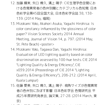
加藤 輝実, 矢口 博久, 溝上 陽子: CIE生理学色空間にお
ける色覚異常者の色弁別閾とカテゴリカル色知覚. 日本
色彩学会第45回全国大会, 日本色彩学会誌 38, 138-
139. (2014 May, 福岡)
Mizokami Yoko, Akahori Asuka, Yaguchi Hirohisa: Is
color constancy influenced by the glossiness of color
paper? Vision Sciences Society 2014 Annual
Meeting, Journal of Vision 14, p. 797. (2014 May,
St. Pete Beach) <poster>
Mizokami Yoko, Tagawa Dan, Yaguchi Hirohisa:
Evaluation of LED lighting quality based on color
discrimination assessed by 100-hue tests. CIE 2014
"Lighting Quality & Energy Efficiency", CIE
x039:2014 (Proceedings of CIE 2014 "Lighting
Quality & Energy Efficiency"), 206-212. (2014 April,
Kuala Lumpur)
佐藤 愛美, 矢口 博久, 溝上 陽子: 視角サイズが色覚異常
者の色弁別に及ぼす影響. 日本色彩学会 色覚研究会 平
成25年度研究発表会, 論文集, 27-28. (2014 March, 東
京)