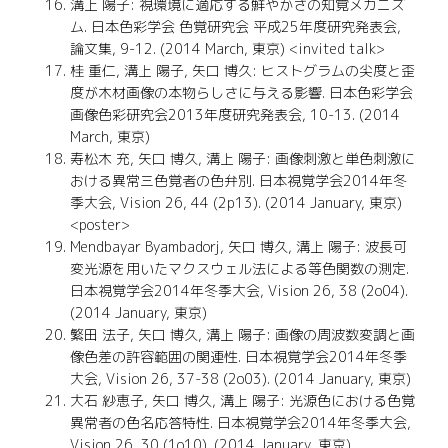
溝上 陽子: 視環境に適応する鮮やかさの知覚メカニズ
ム. 日本色彩学会 色覚研究会 平成25年度研究発表会,
論文集, 9-12. (2014 March, 東京) <invited talk>
桂 重仁, 溝上 陽子, 矢口 博久: ヒストグラムの尖度と歪
度が木材画像の本物らしさに与える影響. 日本色彩学会
画像色彩研究会2013年度研究発表会, 10-13. (2014
March, 東京)
寿松木 充, 矢口 博久, 溝上 陽子: 画像刺激と単色刺激に
おける異常三色覚者の色弁別. 日本視覚学会2014年冬
季大会, Vision 26, 44 (2p13). (2014 January, 東京)
<poster>
Mendbayar Byambadorj, 矢口 博久, 溝上 陽子: 波長可
変光源を用いたマクスウェル法による等色関数の測定.
日本視覚学会2014年冬季大会, Vision 26, 38 (2o04).
(2014 January, 東京)
繁田 法子, 矢口 博久, 溝上 陽子: 画像の周波数変調と画
像色差の許容範囲の関連性. 日本視覚学会2014年冬季
大会, Vision 26, 37-38 (2o03). (2014 January, 東京)
大石 紗恵子, 矢口 博久, 溝上 陽子: 光源色における色覚
異常者の色名応答特性. 日本視覚学会2014年冬季大会,
Vision 26, 30 (1o10). (2014 January, 東京)